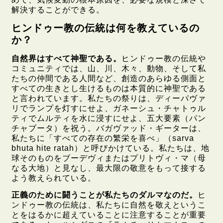
解決することができる。
ヒンドゥー教の伝統は何を教えているの
か？
自然界はすべて神聖である。
ヒンドゥー教の伝統や
コミュニティでは、山、川、木々、動物、そして私
たちの仲間である人間など、創造のあらゆる側面と
すべての生きとし生けるものは本質的に神聖である
と言われています。私たちの祭りは、ディーパヴァ
リでランプを灯すにせよ、ガネーシュ・チャトゥル
ティでムルティを水に浸すにせよ、五大要素（パン
チャブータ）を祝う。バガヴァッド・ギーターは、
私たちに「すべての存在の繁栄を喜べ」（sarva
bhuta hite ratah）と呼びかけている。私たちは、地
球そのものをブーデヴィまたはプリトヴィ・マ（母
なる大地）と見なし、最大限の敬意をもって接する
よう教えられている。
正義のために闘うことが私たちのダルマなのだ。
ヒ
ンドゥー教の伝統は、私たちに自然を敬えというこ
とをはるかに超えていることに注意することが重要