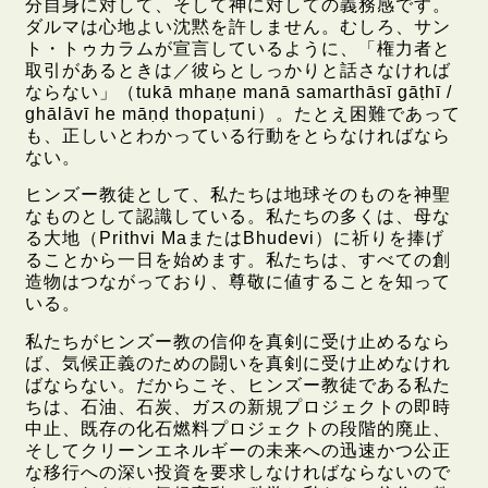
分自身に対して、そして神に対しての義務感です。
ダルマは心地よい沈黙を許しません。むしろ、サン
ト・トゥカラムが宣言しているように、「権力者と
取引があるときは／彼らとしっかりと話さなければ
ならない」（tukā mhaṇe manā samarthāsī gāṭhī /
ghālāvī he māṇḍ thopaṭuni）。たとえ困難であって
も、正しいとわかっている行動をとらなければなら
ない。
ヒンズー教徒として、私たちは地球そのものを神聖
なものとして認識している。私たちの多くは、母な
る大地（Prithvi MaまたはBhudevi）に祈りを捧げ
ることから一日を始めます。私たちは、すべての創
造物はつながっており、尊敬に値することを知って
いる。
私たちがヒンズー教の信仰を真剣に受け止めるなら
ば、気候正義のための闘いを真剣に受け止めなけれ
ばならない。だからこそ、ヒンズー教徒である私た
ちは、石油、石炭、ガスの新規プロジェクトの即時
中止、既存の化石燃料プロジェクトの段階的廃止、
そしてクリーンエネルギーの未来への迅速かつ公正
な移行への深い投資を要求しなければならないので