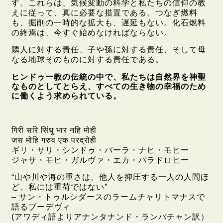
す。これらは、気候変動の科学と私たちの信仰の教
えに従って、真に必要な措置である。つなぎ燃料
も、掘削の一時的な拡大も、遅延もない。化石燃料
の終焉は、今すぐ始めなければならない。
隣人に対する責任、子や孫に対する責任、そして母
なる地球そのものに対する責任である。
ヒンドゥー教の伝統の中で、私たちは自然界を神聖
なものとしてとらえ、すべての生き物の幸福のため
に働くよう求められている。
गिरी सरि सिंधु भार नहि मोही
जस मोहि गरुव एक परद्रोही
ギリ・サリ・シンドゥ・バーラ・ナヒ・モヒー
ジャサ・モヒ・ガルヴァ・エカ・パラドロヒー
“山や川や海の重さは、他人を抑圧する一人の人間ほ
ど、私には重荷ではない”
– サン・トゥルシダースのラームチャリトマナスで
語るブーデヴィ
(アワディ語よりアナンタナンド・ランバチャン訳）