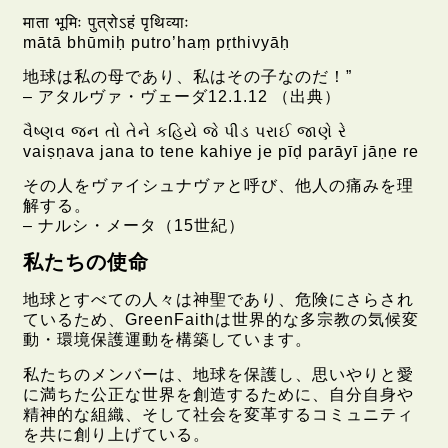
माता भूमिः पुत्रोऽहं पृथिव्याः
mātā bhūmiḥ putro’haṃ pṛthivyāḥ
地球は私の母であり、私はその子なのだ！”
– アタルヴァ・ヴェーダ12.1.12 （出典）
વૈષ્ણવ જન તો તેને કહિયે જે પીડ પરાઈ જાણે રે
vaiṣṇava jana to tene kahiye je pīḍ parāyī jāṇe re
その人をヴァイシュナヴァと呼び、他人の痛みを理
解する。
– ナルシ・メータ（15世紀）
私たちの使命
地球とすべての人々は神聖であり、危険にさらされ
ているため、GreenFaithは世界的な多宗教の気候変
動・環境保護運動を構築しています。
私たちのメンバーは、地球を保護し、思いやりと愛
に満ちた公正な世界を創造するために、自分自身や
精神的な組織、そして社会を変革するコミュニティ
を共に創り上げている。