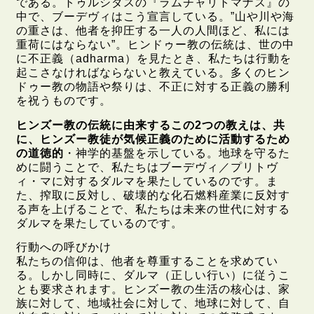
である。トゥルシダスの『ラムチャリトマナス』の
中で、ブーデヴィはこう宣言している。”山や川や海
の重さは、他者を抑圧する一人の人間ほど、私には
重荷にはならない”。ヒンドゥー教の伝統は、世の中
に不正義（adharma）を見たとき、私たちは行動を
起こさなければならないと教えている。多くのヒン
ドゥー教の物語や祭りは、不正に対する正義の勝利
を祝うものです。
ヒンズー教の伝統に由来するこの2つの教えは、共
に、ヒンズー教徒が気候正義のために活動するため
の道徳的
・神学的基盤を示している。地球を守るた
めに闘うことで、私たちはブーデヴィ／プリトヴ
ィ・マに対するダルマを果たしているのです。ま
た、搾取に反対し、破壊的な化石燃料産業に反対す
る声を上げることで、私たちは未来の世代に対する
ダルマを果たしているのです。
行動への呼びかけ
私たちの信仰は、他者を尊重することを求めてい
る。しかし同時に、ダルマ（正しい行い）に従うこ
とも要求されます。ヒンズー教の生活の核心は、家
族に対して、地域社会に対して、地球に対して、自