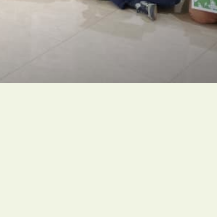
Kontak
indonesia@greenfaith.org
Senin – Jumat: 09.00 – 17.00