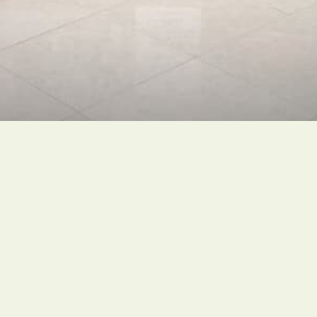
Sebelumnya
Sumber Pengetahuan
Misi & Nilai
s agama berskala global yang
Hubungi