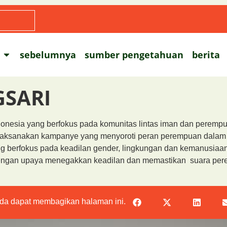
sebelumnya
sumber pengetahuan
berita
SARI
donesia yang berfokus pada komunitas lintas iman dan perempu
ksanakan kampanye yang menyoroti peran perempuan dalam ak
l yang berfokus pada keadilan gender, lingkungan dan kemanusi
g dengan upaya menegakkan keadilan dan memastikan suara per
da dapat membagikan halaman ini.