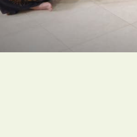
GreenFaith adalah gerakan akar rumput linta
berfokus pada keadilan iklim (climate justice).
Tautan Media Sosial