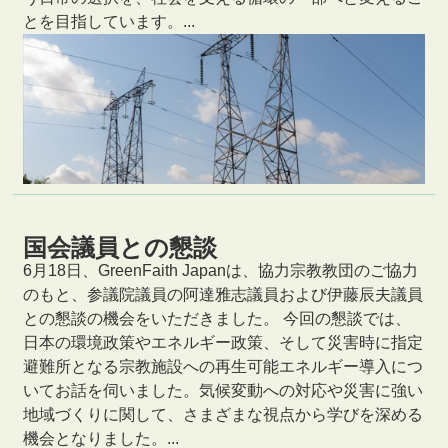
とを目指しています。...
国会議員との懇談
6月18日、GreenFaith Japanは、協力宗教教団のご協力
のもと、参議院議員の阿達雅志議員および伊藤辰夫議員
との懇談の機会をいただきました。 今回の懇談では、
日本の環境政策やエネルギー政策、そして災害時に指定
避難所となる宗教施設への再生可能エネルギー導入につ
いてお話を伺いました。気候変動への対応や災害に強い
地域づくりに関して、さまざまな視点から学びを深める
機会となりました。...