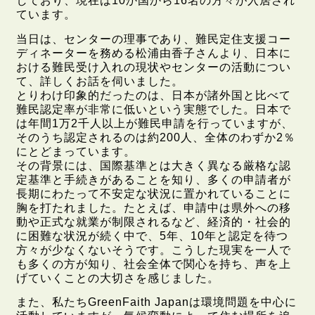
しており、現在は10か国から16名の方々が入居され
ています。
当日は、センターの理事であり、難民定住支援コー
ディネーターを務める松浦由香子さんより、日本に
おける難民受け入れの現状やセンターの活動につい
て、詳しくお話を伺いました。
とりわけ印象的だったのは、日本が諸外国と比べて
難民認定率が非常に低いという実態でした。日本で
は年間1万2千人以上が難民申請を行っていますが、
そのうち認定されるのは約200人、全体のわずか2％
にとどまっています。
その背景には、国際基準とは大きく異なる厳格な認
定基準と手続きがあることを知り、多くの申請者が
長期にわたって不安定な状況に置かれていることに
胸を打たれました。たとえば、申請中は県外への移
動や正式な就業が制限されるなど、経済的・社会的
に困難な状況が続く中で、5年、10年と認定を待つ
方々が少なくないそうです。こうした現実を一人で
も多くの方が知り、社会全体で関心を持ち、声を上
げていくことの大切さを感じました。
また、私たちGreenFaith Japanは環境問題を中心に