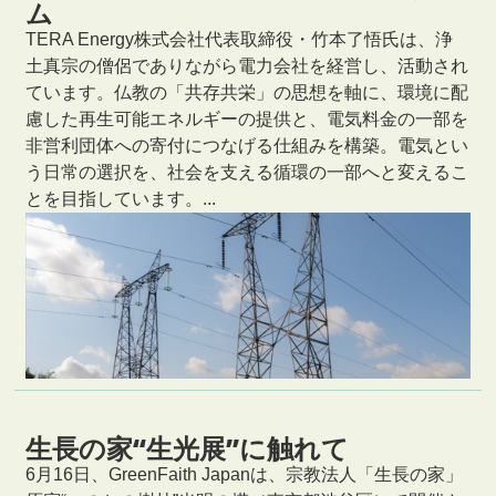
ム
TERA Energy株式会社代表取締役・竹本了悟氏は、浄
土真宗の僧侶でありながら電力会社を経営し、活動され
ています。仏教の「共存共栄」の思想を軸に、環境に配
慮した再生可能エネルギーの提供と、電気料金の一部を
非営利団体への寄付につなげる仕組みを構築。電気とい
う日常の選択を、社会を支える循環の一部へと変えるこ
とを目指しています。...
生長の家“生光展”に触れて
6月16日、GreenFaith Japanは、宗教法人「生長の家」