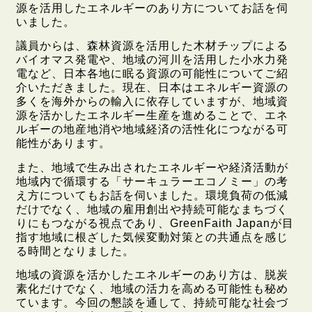
源を活用したエネルギーのあり方についてお話を伺
いました。
議員からは、森林資源を活用した木材チップによる
バイオマス発電や、地域の河川を活用した小水力発
電など、日本各地に眠る資源の可能性についてご紹
介いただきました。現在、日本はエネルギー資源の
多くを海外からの輸入に依存していますが、地域資
源を活かしたエネルギー生産を進めることで、エネ
ルギーの地産地消や地域経済の活性化につながる可
能性があります。
また、地域で生み出されたエネルギーや経済活動が
地域内で循環する「サーキュラーエコノミー」の考
え方についてもお話を伺いました。環境負荷の低減
だけでなく、地域の雇用創出や持続可能なまちづく
りにもつながる視点であり、GreenFaith Japanが目
指す地域に根ざした気候変動対策との共通点を感じ
る時間となりました。
地域の資源を活かしたエネルギーのあり方は、脱炭
素化だけでなく、地域の活力を高める可能性も秘め
ています。今回の懇談を通して、持続可能な社会づ