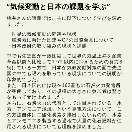
“気候変動と日本の課題を学ぶ”
桃井さんの講義では、主に以下について学びを深め
ました。
・世界の気候変動の問題や現状
・脱炭素に向けた国連やG7の国際合意について
・日本政府の取り組みの現状と課題
中でも先進国が一致団結して世界の気温上昇を産業
革命以前と比較して1.5℃以内に抑えるための努力を
続けている一方で、日本が気候変動対策の面で先進
国の中でも遅れを取っている現状についての説明が
印象的でした。
また、日本国内には現在162基もの石炭火力発電所
が稼働しており、その規模の大きさに参加者は驚き
をもって受け止めました。
さらに、石炭火力の代替として注目されている「水
素・アンモニア混焼」という発電方法について、こ
の方法自体は二酸化炭素を排出しないものの、水素
とアンモニアを製造する過程で大量の化石燃料が使
用される現状についても理解を深めました。