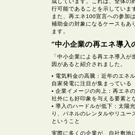
成しています。これは、全体の
行可能であることを示していま
また、再エネ100宣言への参加
補助金の対象になるケースもあ
ます。
“中小企業の再エネ導入
「中小企業による再エネ導入が
因があると紹介されました。
• 電気料金の高騰：近年のエネ
自家発電に注目が集まっている
• 企業イメージの向上：再エネ
社外にも好印象を与える要素と
• 導入のハードルが低下：太陽
り、パネルのレンタルやリユー
ということ
実際に多くの企業が、自社敷地