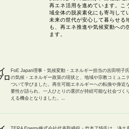
再エネ活用を進めています。こ
域全体の脱炭素化にも寄与して
未来の世代が安心して暮らせる地球を
も、再エネ推進や気候変動への
ます。
イ
FoE Japan理事・気候変動・エネルギー担当の吉田明
プロ
の気候・エネルギー政策の現状と、地域や宗教コミュニ
ついて学びました。再生可能エネルギーへの転換や身近
要性が語られ、一人ひとりの選択が持続可能な社会づく
える機会となりました。...
イ
TERA Energy株式会社代表取締役・竹本了悟氏は、浄