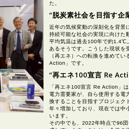
た。
“脱炭素社会を目指す企
近年の気候変動の深刻化を背景
持続可能な社会の実現に向けた
平均気温は過去100年で約1.
あるそうです。こうした現状を
（再エネ）への転換を進めている
Action」です。
“再エネ100宣言 Re Ac
「再エネ100宣言 Re Acti
電力需要家が、自ら使用する電力
換することを目指すプロジェクト
年々増加しており、現在では中小
います。
その中でも、2022年時点で96