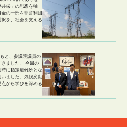
存共栄」の思想を軸
料金の一部を非営利団
選択を、社会を支える
協力のもと、参議院議員の
きました。 今回の
害時に指定避難所とな
伺いました。気候変動
視点から学びを深める