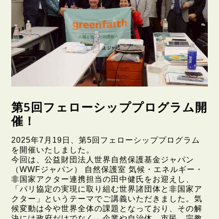
第5回フェローシッププログラム開
催！
2025年7月19日、第5回フェローシッププログラム
を開催いたしました。
今回は、公益財団法人世界自然保護基金ジャパン
（WWFジャパン） 自然保護室 気候・エネルギー・
非国家アクター連携担当の田中健氏をお迎えし、
「パリ協定の実現に取り組む世界諸団体と非国家ア
クター」というテーマでご講義いただきました。気
候変動は今や世界全体の課題となっており、その解
決には政府だけでなく、企業や自治体、市民、宗教