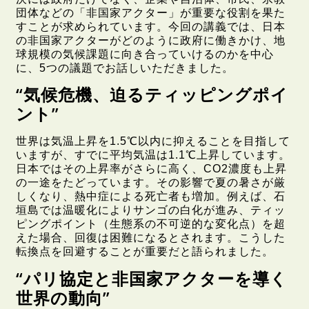
団体などの「非国家アクター」が重要な役割を果た
すことが求められています。今回の講義では、日本
の非国家アクターがどのように政府に働きかけ、地
球規模の気候課題に向き合っていけるのかを中心
に、5つの議題でお話しいただきました。
“気候危機、迫るティッピングポイ
ント”
世界は気温上昇を1.5℃以内に抑えることを目指して
いますが、すでに平均気温は1.1℃上昇しています。
日本ではその上昇率がさらに高く、CO2濃度も上昇
の一途をたどっています。その影響で夏の暑さが厳
しくなり、熱中症による死亡者も増加。例えば、石
垣島では温暖化によりサンゴの白化が進み、ティッ
ピングポイント（生態系の不可逆的な変化点）を超
えた場合、回復は困難になるとされます。こうした
転換点を回避することが重要だと語られました。
“パリ協定と非国家アクターを導く
世界の動向”