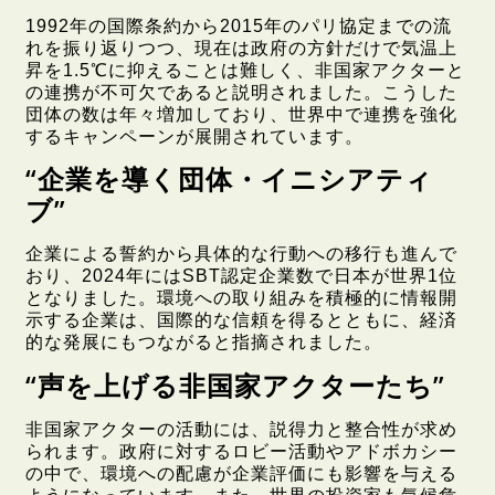
1992年の国際条約から2015年のパリ協定までの流
れを振り返りつつ、現在は政府の方針だけで気温上
昇を1.5℃に抑えることは難しく、非国家アクターと
の連携が不可欠であると説明されました。こうした
団体の数は年々増加しており、世界中で連携を強化
するキャンペーンが展開されています。
“企業を導く団体・イニシアティ
ブ”
企業による誓約から具体的な行動への移行も進んで
おり、2024年にはSBT認定企業数で日本が世界1位
となりました。環境への取り組みを積極的に情報開
示する企業は、国際的な信頼を得るとともに、経済
的な発展にもつながると指摘されました。
“声を上げる非国家アクターたち”
非国家アクターの活動には、説得力と整合性が求め
られます。政府に対するロビー活動やアドボカシー
の中で、環境への配慮が企業評価にも影響を与える