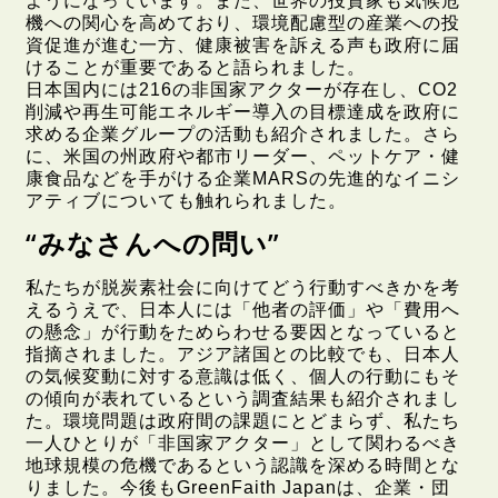
ようになっています。また、世界の投資家も気候危
機への関心を高めており、環境配慮型の産業への投
資促進が進む一方、健康被害を訴える声も政府に届
けることが重要であると語られました。
日本国内には216の非国家アクターが存在し、CO2
削減や再生可能エネルギー導入の目標達成を政府に
求める企業グループの活動も紹介されました。さら
に、米国の州政府や都市リーダー、ペットケア・健
康食品などを手がける企業MARSの先進的なイニシ
アティブについても触れられました。
“みなさんへの問い”
私たちが脱炭素社会に向けてどう行動すべきかを考
えるうえで、日本人には「他者の評価」や「費用へ
の懸念」が行動をためらわせる要因となっていると
指摘されました。アジア諸国との比較でも、日本人
の気候変動に対する意識は低く、個人の行動にもそ
の傾向が表れているという調査結果も紹介されまし
た。環境問題は政府間の課題にとどまらず、私たち
一人ひとりが「非国家アクター」として関わるべき
地球規模の危機であるという認識を深める時間とな
りました。今後もGreenFaith Japanは、企業・団