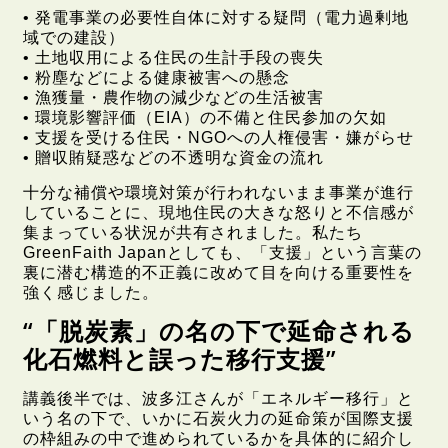
• 発電事業の必要性自体に対する疑問（電力過剰地
域での建設）
• 土地収用による住民の生計手段の喪失
• 粉塵などによる健康被害への懸念
• 漁獲量・農作物の減少などの生活被害
• 環境影響評価（EIA）の不備と住民参加の欠如
• 支援を受ける住民・NGOへの人権侵害・嫌がらせ
• 贈収賄疑惑などの不透明な資金の流れ
十分な補償や環境対策が行われないまま事業が進行
していることに、現地住民の大きな怒りと不信感が
集まっている状況が共有されました。私たち
GreenFaith Japanとしても、「支援」という言葉の
裏に潜む構造的不正義に改めて目を向ける重要性を
強く感じました。
“「脱炭素」の名の下で延命される
化石燃料と誤った移行支援”
講義後半では、波多江さんが「エネルギー移行」と
いう名の下で、いかに石炭火力の延命策が国際支援
の枠組みの中で進められているかを具体的に紹介し