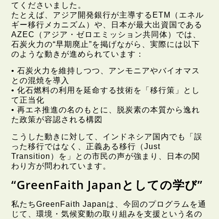
てくださいました。
たとえば、アジア開発銀行が主導するETM（エネル
ギー移行メカニズム）や、日本が最大出資国である
AZEC（アジア・ゼロエミッション共同体）では、
石炭火力の“早期廃止”を掲げながら、実際には以下
のような動きが進められています：
• 石炭火力を維持しつつ、アンモニアやバイオマス
との混焼を導入
• 化石燃料の利用を延命する技術を「移行策」とし
て正当化
• 再エネ推進の名のもとに、脱炭素の本質から逸れ
た政策が容認される構図
こうした動きに対して、インドネシア国内でも「誤
った移行ではなく、正義ある移行（Just
Transition）を」との市民の声が強まり、日本の関
わり方が問われています。
“GreenFaith Japanとしての学び”
私たちGreenFaith Japanは、今回のプログラムを通
じて、環境・気候変動の取り組みを支援という名の