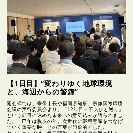
【1日目】”変わりゆく地球環境
と、海辺からの警鐘”
開会式では、宗像市長や福岡県知事、宗像国際環境
会議の実行委員会より、「12年目＝干支ひと巡り」
という節目に込めた未来への意気込みが語られまし
た。「巳年は脱皮の年。次世代に環境意識をつなげ
ていく重要な時」との言葉が印象的でした。