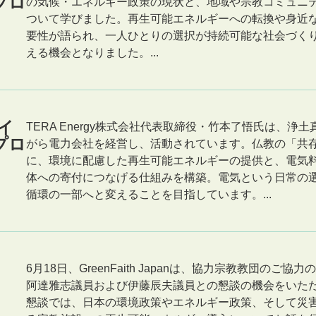
プロ
の気候・エネルギー政策の現状と、地域や宗教コミュニ
ついて学びました。再生可能エネルギーへの転換や身近
要性が語られ、一人ひとりの選択が持続可能な社会づく
える機会となりました。...
イ
TERA Energy株式会社代表取締役・竹本了悟氏は、浄
プロ
がら電力会社を経営し、活動されています。仏教の「共
に、環境に配慮した再生可能エネルギーの提供と、電気
体への寄付につなげる仕組みを構築。電気という日常の
循環の一部へと変えることを目指しています。...
6月18日、GreenFaith Japanは、協力宗教教団のご
阿達雅志議員および伊藤辰夫議員との懇談の機会をいただ
懇談では、日本の環境政策やエネルギー政策、そして災