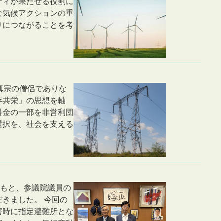
ティが果たせる役割に
な気候アクションの重
りにつながることを考
土真宗の僧侶でありな
存共栄」の思想を軸
料金の一部を非営利団
選択を、社会を支える
協力のもと、参議院議員の
きました。 今回の
害時に指定避難所とな