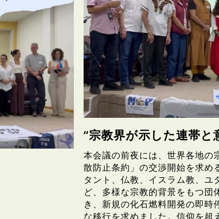
“宗教界が示した連帯と
本会議の前夜には、世界各地の
散防止条約」の交渉開始を求め
タント、仏教、イスラム教、ユ
ど、多様な宗教的背景をもつ団
き、新規の化石燃料開発の即時
な移行を求めました。信仰を超