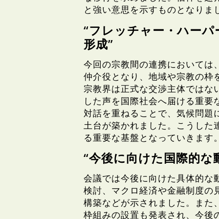
と強い意思を示すものとなりま
“フレッチャー・ハーパ
形成”
今回の宗教間の連携においては、G
仲介役となり、地域や宗教の枠
宗教界は正式な交渉主体ではな
した声を国際社会へ届ける重要
対話を重ねることで、気候問題
土台が築かれました。こうした
る重要な基盤となっていきます
“今後に向けた国際的な
会議では今後に向けた具体的な
検討、マクロ経済や金融制度の
構築などが示されました。また
枠組みの設置も発表され、今後