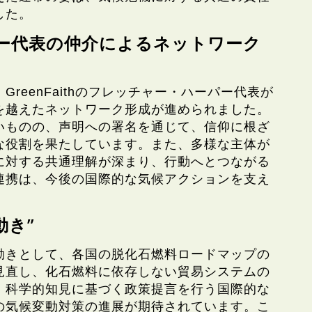
した。
ー代表の仲介によるネットワーク
reenFaithのフレッチャー・ハーパー代表が
を越えたネットワーク形成が進められました。
いものの、声明への署名を通じて、信仰に根ざ
な役割を果たしています。また、多様な主体が
に対する共通理解が深まり、行動へとつながる
連携は、今後の国際的な気候アクションを支え
。
動き”
動きとして、各国の脱化石燃料ロードマップの
見直し、化石燃料に依存しない貿易システムの
、科学的知見に基づく政策提言を行う国際的な
の気候変動対策の進展が期待されています。こ